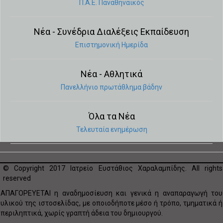
Π.Α.Ε. Παναθηναϊκός
Νέα - Συνέδρια Διαλέξεις Εκπαίδευση
Eπιστημονική Hμερίδα
Νέα - Aθλητικά
Πανελλήνιο πρωτάθλημα βάδην
Όλα τα Νέα
Τελευταία ενημέρωση
© Copyright 2017 Ιατρείο Ευστάθιος Χαραλαμπίδης. All rights
reserved
ΑΠΑΓΟΡΕΥΕΤΑΙ η αναδημοσίευση και γενικά η αναπαραγωγή του
υλικού της ιστοσελίδας, με οποιοδήποτε μέσο ή τρόπο, τμηματικά ή
περιληπτικά, χωρίς γραπτή άδεια του δημιουργού.