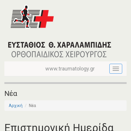
www.traumatology.gr
Toggle
navigati
Νέα
Αρχική
Νέα
Eπιστημονική Hμερίδα